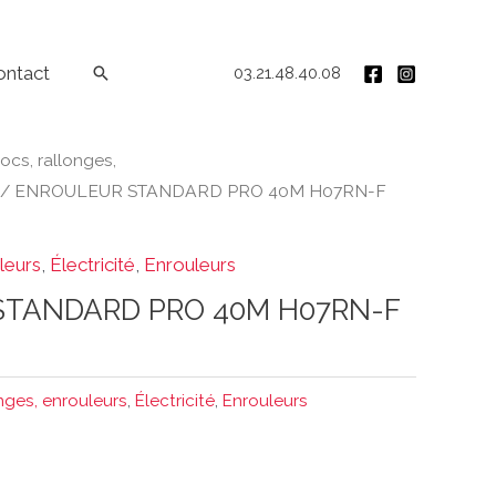
ontact
Rechercher
03.21.48.40.08
ocs, rallonges,
/ ENROULEUR STANDARD PRO 40M H07RN-F
leurs
,
Électricité
,
Enrouleurs
TANDARD PRO 40M H07RN-F
onges, enrouleurs
,
Électricité
,
Enrouleurs