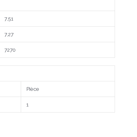
7,51
7,27
7270
Pièce
1