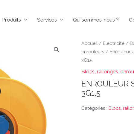
Produits
Services
Qui sommes-nous ?
C
Accueil
/
Électricité
/
Bl
enrouleurs
/
Enrouleurs
3G1,5
Blocs, rallonges, enrou
ENROULEUR S
3G1,5
Catégories :
Blocs, rall