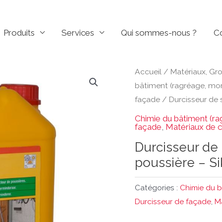
Produits
Services
Qui sommes-nous ?
C
Accueil
/
Matériaux, Gr
bâtiment (ragréage, mort
façade
/ Durcisseur de s
Chimie du bâtiment (ra
façade
,
Matériaux de c
Durcisseur de 
poussière – Si
Catégories :
Chimie du b
Durcisseur de façade
,
M