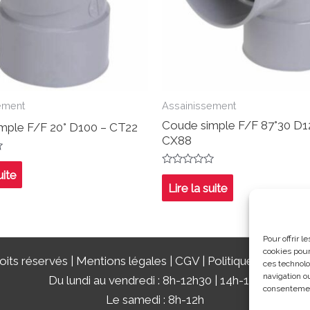
ement
Assainissement
Coude simple F/F 87°30 D1
mple F/F 20° D100 – CT22
CX88
Note
uite
0
Lire la suite
sur
5
Pour offrir 
cookies pour
its réservés |
Mentions légales
|
CGV
|
Politique de confide
ces technolo
navigation ou
Du lundi au vendredi : 8h-12h30 | 14h-18h
consentement
Le samedi : 8h-12h