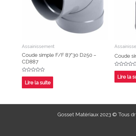
Assainissement
Assainiss
Coude simple F/F 87°30 D250 –
Coude si
CD887
Note
0
Note
Lire la s
sur
0
Lire la suite
5
sur
5
Gosset Matériaux 2023 © Tous dro