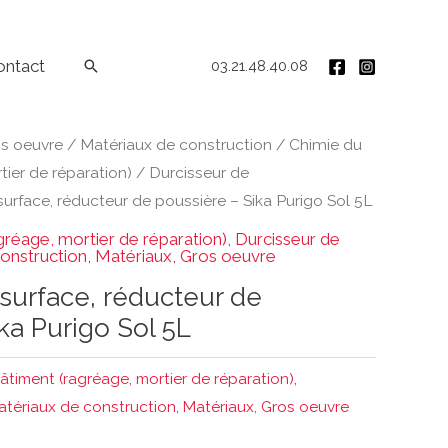
ontact
Rechercher
03.21.48.40.08
os oeuvre
/
Matériaux de construction
/
Chimie du
ier de réparation)
/
Durcisseur de
urface, réducteur de poussière – Sika Purigo Sol 5L
gréage, mortier de réparation)
,
Durcisseur de
onstruction
,
Matériaux, Gros oeuvre
surface, réducteur de
ka Purigo Sol 5L
âtiment (ragréage, mortier de réparation)
,
atériaux de construction
,
Matériaux, Gros oeuvre