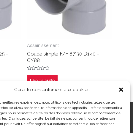
Assainissement
25 –
Coude simple F/F 87°30 D140 –
CY88
Note
0
Lire la suite
sur
5
Gérer le consentement aux cookies
les meilleures expériences, nous utilisons des technologies telles que les
 stocker et/ou accéder aux informations des appareils. Le fait de consentir à
ntialité
|
Contact
| 03 21 48 40 08
gies nous permettra de traiter des données telles que le comportement de
 les ID uniques sur ce site. Le fait de ne pas consentir ou de retirer son
 peut avoir un effet négatif sur certaines caractéristiques et fonctions.