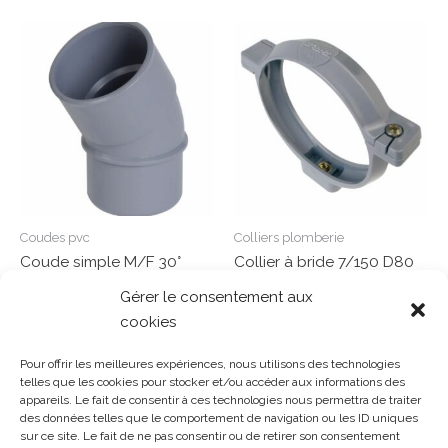
Coudes pvc
Colliers plomberie
Coude simple M/F 30°
Collier à bride 7/150 D80
D40 – CH3
GRIS – COR
Gérer le consentement aux
cookies
Note
Note
0
0
Lire la suite
Lire la suite
sur
sur
Pour offrir les meilleures expériences, nous utilisons des technologies
5
5
telles que les cookies pour stocker et/ou accéder aux informations des
appareils. Le fait de consentir à ces technologies nous permettra de traiter
des données telles que le comportement de navigation ou les ID uniques
sur ce site. Le fait de ne pas consentir ou de retirer son consentement
Gosset Matériaux 2023 © Tous droits réservés |
Mentions