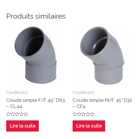
Produits similaires
Coudes pvc
Coudes pvc
Coude simple F/F 45° D63
Coude simple M/F 45° D32
– CL44
– CF4
Note
Note
0
0
Lire la suite
Lire la suite
sur
sur
5
5