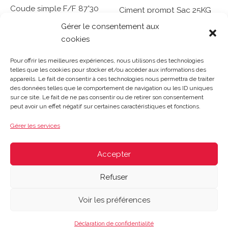
Coude simple F/F 87°30
Ciment prompt Sac 25KG
D125 – CX88
Gérer le consentement aux
Note
cookies
0
Lire la suite
Note
sur
0
Lire la suite
5
sur
Pour offrir les meilleures expériences, nous utilisons des technologies
5
telles que les cookies pour stocker et/ou accéder aux informations des
appareils. Le fait de consentir à ces technologies nous permettra de traiter
des données telles que le comportement de navigation ou les ID uniques
sur ce site. Le fait de ne pas consentir ou de retirer son consentement
Gosset Matériaux 2023 © Tous droits réservés |
Mentions
peut avoir un effet négatif sur certaines caractéristiques et fonctions.
légales
|
CGV
|
Politique de confidentialité
|
Contact
| 03 21
48 40 08
Gérer les services
Du lundi au vendredi : 8h-12h30 | 14h-18h
Le samedi : 8h-12h
Accepter
Refuser
Voir les préférences
Déclaration de confidentialité