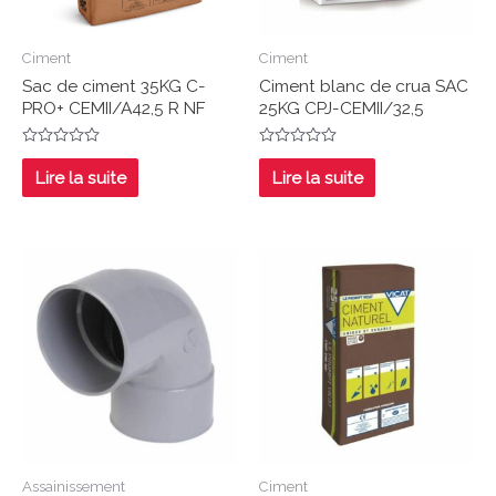
Ciment
Ciment
Sac de ciment 35KG C-
Ciment blanc de crua SAC
PRO+ CEMII/A42,5 R NF
25KG CPJ-CEMII/32,5
Note
Note
0
0
Lire la suite
Lire la suite
sur
sur
5
5
Assainissement
Ciment