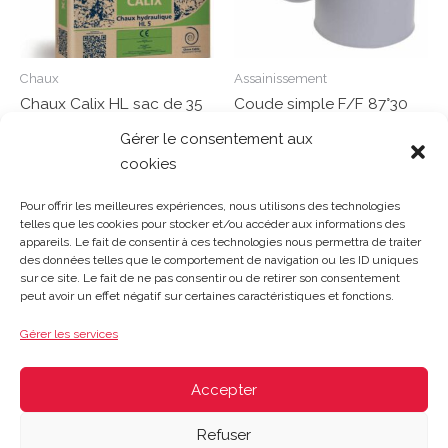
Chaux
Assainissement
Chaux Calix HL sac de 35
Coude simple F/F 87°30
kg
D140 – CY88
Gérer le consentement aux
cookies
Note
Note
0
0
Lire la suite
Lire la suite
sur
sur
Pour offrir les meilleures expériences, nous utilisons des technologies
5
5
telles que les cookies pour stocker et/ou accéder aux informations des
appareils. Le fait de consentir à ces technologies nous permettra de traiter
des données telles que le comportement de navigation ou les ID uniques
sur ce site. Le fait de ne pas consentir ou de retirer son consentement
Gosset Matériaux 2023 © Tous droits réservés |
Mentions
peut avoir un effet négatif sur certaines caractéristiques et fonctions.
légales
|
CGV
|
Politique de confidentialité
|
Contact
| 03 21
48 40 08
Gérer les services
Du lundi au vendredi : 8h-12h30 | 14h-18h
Le samedi : 8h-12h
Accepter
Refuser