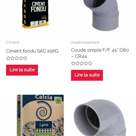
Ciment
Assainissement
Coude simple F/F 45° D80
Ciment fondu SAC 25KG
– CR44
Note
0
Lire la suite
Note
sur
0
Lire la suite
5
sur
5