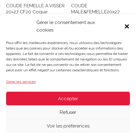
COUDE FEMELLE A VISSER
COUDE
20×27 CF20 Coque
MALE&FEMELLE20x27
ref1110918
CX20 Coque ref1110994
Gérer le consentement aux
cookies
Note
Note
0
0
Lire la suite
Lire la suite
sur
sur
Pour offrir les meilleures expériences, nous utilisons des technologies
5
5
telles que les cookies pour stocker et/ou accéder aux informations des
appareils. Le fait de consentir à ces technologies nous permettra de traiter
des données telles que le comportement de navigation ou les ID uniques
sur ce site. Le fait de ne pas consentir ou de retirer son consentement
Gosset Matériaux 2023 © Tous droits réservés |
Mentions
peut avoir un effet négatif sur certaines caractéristiques et fonctions.
légales
|
CGV
|
Politique de confidentialité
|
Contact
| 03 21
48 40 08
Gérer les services
Du lundi au vendredi : 8h-12h30 | 14h-18h
Le samedi : 8h-12h
Accepter
Refuser
Voir les préférences