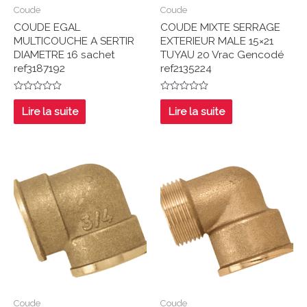
Coude
Coude
COUDE EGAL
COUDE MIXTE SERRAGE
MULTICOUCHE A SERTIR
EXTERIEUR MALE 15×21
DIAMETRE 16 sachet
TUYAU 20 Vrac Gencodé
ref3187192
ref2135224
Note
Note
0
0
Lire la suite
Lire la suite
sur
sur
5
5
Coude
Coude