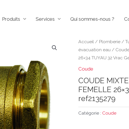
Produits
Services
Qui sommes-nous ?
C
Accueil
/
Plomberie
/
T
évacuation eau
/
Coud
26×34 TUYAU 32 Vrac G
Coude
COUDE MIXTE
FEMELLE 26×3
ref2135279
Catégorie :
Coude