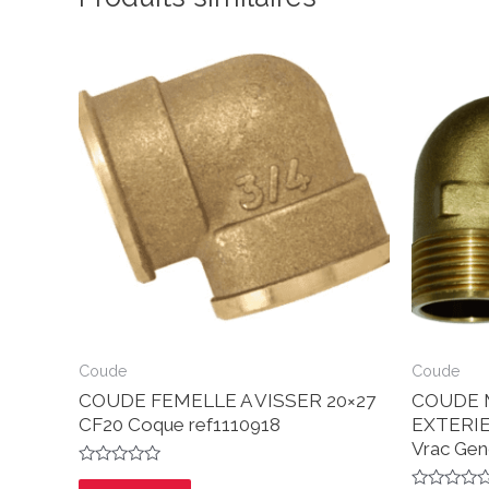
Coude
Coude
COUDE FEMELLE A VISSER 20×27
COUDE 
CF20 Coque ref1110918
EXTERIE
Vrac Gen
Note