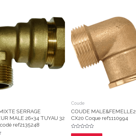
Coude
MIXTE SERRAGE
COUDE MALE&FEMELLE2
UR MALE 26×34 TUYAU 32
CX20 Coque ref1110994
codé ref2135248
Note