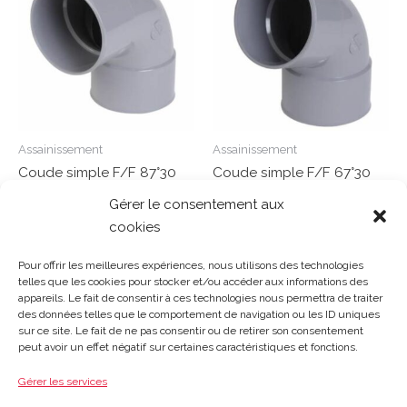
Assainissement
Assainissement
Coude simple F/F 87°30
Coude simple F/F 67°30
D125 – CX88
D100 – CT66
Gérer le consentement aux
cookies
Note
Note
0
0
Lire la suite
Lire la suite
sur
sur
Pour offrir les meilleures expériences, nous utilisons des technologies
5
5
telles que les cookies pour stocker et/ou accéder aux informations des
appareils. Le fait de consentir à ces technologies nous permettra de traiter
des données telles que le comportement de navigation ou les ID uniques
sur ce site. Le fait de ne pas consentir ou de retirer son consentement
Gosset Matériaux 2023 © Tous droits réservés |
Mentions
peut avoir un effet négatif sur certaines caractéristiques et fonctions.
légales
|
CGV
|
Politique de confidentialité
|
Contact
| 03 21
48 40 08
Gérer les services
Du lundi au vendredi : 8h-12h30 | 14h-18h