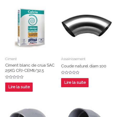
Ciment
Assainissement
Ciment blanc de crua SAC
Coude naturel diam 100
25KG CPJ-CEMII/32,5
Note
0
Lire la suite
Note
sur
0
Lire la suite
5
sur
5