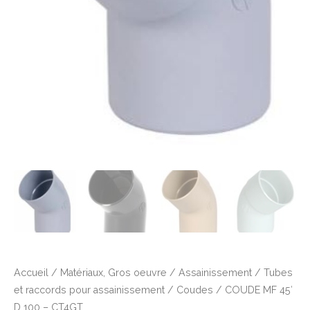
Accueil
/
Matériaux, Gros oeuvre
/
Assainissement
/
Tubes
et raccords pour assainissement
/
Coudes
/ COUDE MF 45′
D 100 – CT4GT