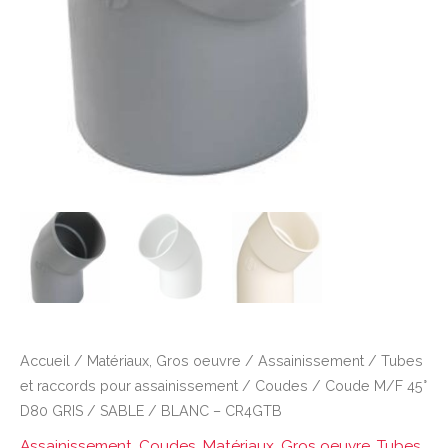
Accueil
/
Matériaux, Gros oeuvre
/
Assainissement
/
Tubes
et raccords pour assainissement
/
Coudes
/ Coude M/F 45°
D80 GRIS / SABLE / BLANC – CR4GTB
Assainissement
,
Coudes
,
Matériaux, Gros oeuvre
,
Tubes