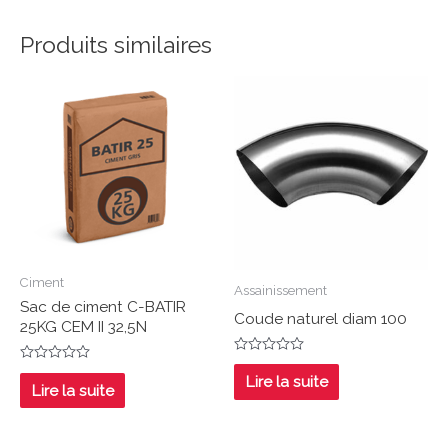
Produits similaires
Ciment
Assainissement
Sac de ciment C-BATIR
Coude naturel diam 100
25KG CEM II 32,5N
Note
Note
0
Lire la suite
0
Lire la suite
sur
sur
5
5