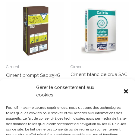
Ciment
Ciment
Ciment blanc de crua SAC
Ciment prompt Sac 25KG
25KG CPJ-CEMII/32,5
Gérer le consentement aux
Note
0
Lire la suite
Note
cookies
sur
0
Lire la suite
5
sur
5
Pour offrir les meilleures expériences, nous utilisons des technologies
telles que les cookies pour stocker et/ou accéder aux informations des
appareils. Le fait de consentir à ces technologies nous permettra de traiter
des données telles que le comportement de navigation ou les ID uniques
Gosset Matériaux 2023 © Tous droits réservés |
Mentions
sur ce site. Le fait de ne pas consentir ou de retirer son consentement
peut avoir un effet négatif sur certaines caractéristiques et fonctions.