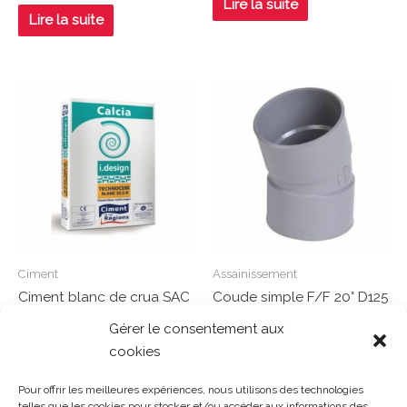
Lire la suite
Note
sur
0
Lire la suite
5
sur
5
Ciment
Assainissement
Ciment blanc de crua SAC
Coude simple F/F 20° D125
25KG CPJ-CEMII/32,5
– CX22
Gérer le consentement aux
cookies
Note
Note
0
0
Lire la suite
Lire la suite
sur
sur
Pour offrir les meilleures expériences, nous utilisons des technologies
5
5
telles que les cookies pour stocker et/ou accéder aux informations des