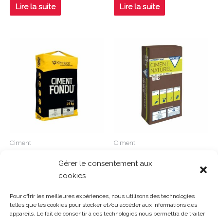
0
0
Lire la suite
Lire la suite
sur
sur
5
5
Ciment
Ciment
Ciment fondu SAC 25KG
Ciment prompt Sac 5KG
Gérer le consentement aux
cookies
Note
Note
0
0
Lire la suite
Lire la suite
sur
sur
Pour offrir les meilleures expériences, nous utilisons des technologies
5
5
telles que les cookies pour stocker et/ou accéder aux informations des
appareils. Le fait de consentir à ces technologies nous permettra de traiter