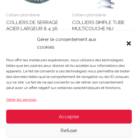
Colliers plomberie
Colliers plomberie
COLLIERS DE SERRAGE
COLLIERS SIMPLE TUBE
ACIER LARGEUR 8 4 36
MULTICOUCHE NU
DIAMETRE 25 Coque
DIAMETRE 20 Coque
Gérer le consentement aux
cookies
Note
Note
0
0
Lire la suite
Lire la suite
sur
sur
Pour offrir les meilleures expériences, nous utilisons des technologies
5
5
telles que les cookies pour stocker et/ou accéder aux informations des
appareils. Le fait de consentir à ces technologies nous permettra de traiter
des données telles que le comportement de navigation ou les ID uniques
sur ce site. Le fait de ne pas consentir ou de retirer son consentement
Gosset Matériaux 2023 © Tous droits réservés |
Mentions
peut avoir un effet négatif sur certaines caractéristiques et fonctions.
légales
|
CGV
|
Politique de confidentialité
|
Contact
| 03 21
48 40 08
Gérer les services
Du lundi au vendredi : 8h-12h30 | 14h-18h
Le samedi : 8h-12h
Accepter
Refuser