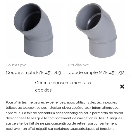
Coudes pvc
Coudes pvc
Coude simple F/F 45° D63
Coude simple M/F 45° D32
– CL44
– CF4
Gérer le consentement aux
cookies
Note
Note
0
0
Lire la suite
Lire la suite
sur
sur
Pour offrir les meilleures expériences, nous utilisons des technologies
5
5
telles que les cookies pour stocker et/ou accéder aux informations des
appareils. Le fait de consentir à ces technologies nous permettra de traiter
des données telles que le comportement de navigation ou les ID uniques
sur ce site. Le fait de ne pas consentir ou de retirer son consentement
Gosset Matériaux 2023 © Tous droits réservés |
Mentions
peut avoir un effet négatif sur certaines caractéristiques et fonctions.