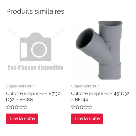
Produits similaires
Clapet aérateur
Clapet aérateur
Culotte simple F/F 87°30
Culotte simple F/F 45′ D32
D32 – BF188
– BF144
Note
Note
0
0
Lire la suite
Lire la suite
sur
sur
5
5