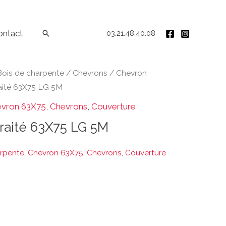
ontact
Rechercher
03.21.48.40.08
Bois de charpente
/
Chevrons
/
Chevron
aité 63X75 LG 5M
vron 63X75
,
Chevrons
,
Couverture
raité 63X75 LG 5M
arpente
,
Chevron 63X75
,
Chevrons
,
Couverture