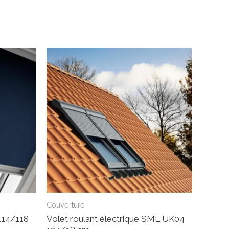
Couverture
114/118
Volet roulant électrique SML UK04