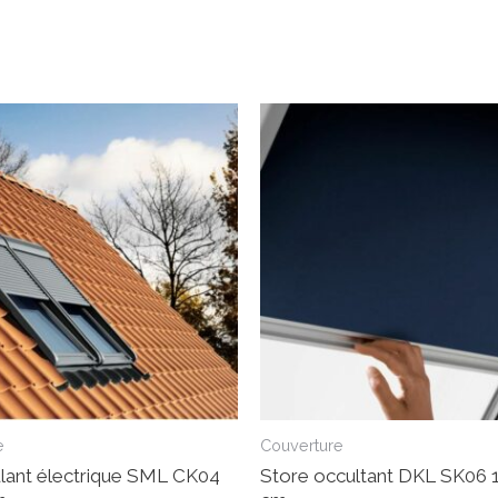
e
Couverture
ulant électrique SML CK04
Store occultant DKL SK06 