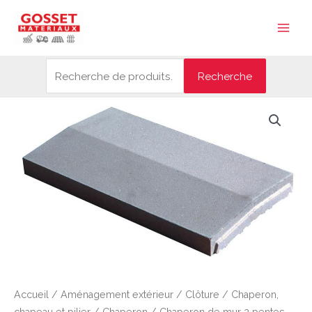
Aller
Recherche
Main
au
pour :
Men
contenu
Recherche
Accueil
/
Aménagement extérieur
/
Clôture
/
Chaperon,