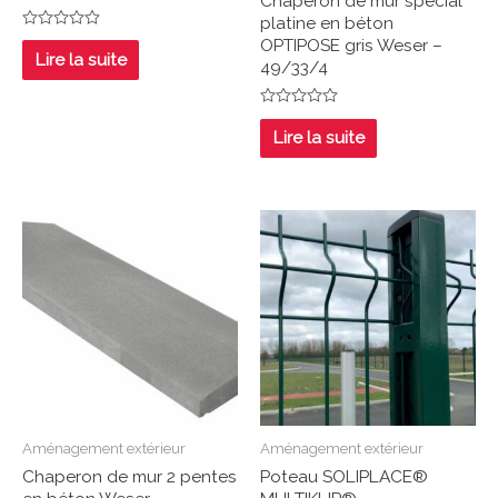
Chaperon de mur spécial
platine en béton
Note
OPTIPOSE gris Weser –
0
Lire la suite
49/33/4
sur
5
Note
0
Lire la suite
sur
5
Aménagement extérieur
Aménagement extérieur
Chaperon de mur 2 pentes
Poteau SOLIPLACE®