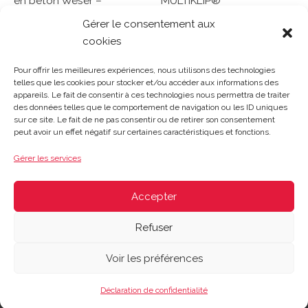
en béton Weser –
MULTIKLIP®
99/25/4 cm
Gérer le consentement aux
Note
cookies
0
Lire la suite
Note
sur
0
Lire la suite
5
sur
Pour offrir les meilleures expériences, nous utilisons des technologies
5
telles que les cookies pour stocker et/ou accéder aux informations des
appareils. Le fait de consentir à ces technologies nous permettra de traiter
des données telles que le comportement de navigation ou les ID uniques
sur ce site. Le fait de ne pas consentir ou de retirer son consentement
Gosset Matériaux 2023 © Tous droits réservés |
Mentions
peut avoir un effet négatif sur certaines caractéristiques et fonctions.
légales
|
CGV
|
Politique de confidentialité
|
Contact
| 03 21
48 40 08
Gérer les services
Du lundi au vendredi : 8h-12h30 | 14h-18h
Le samedi : 8h-12h
Accepter
Refuser
Voir les préférences
Déclaration de confidentialité