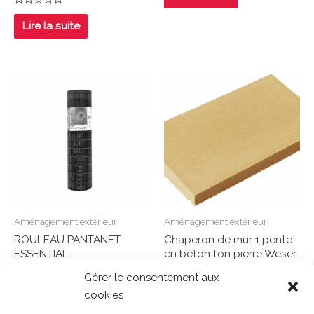
sur
5
Note
0
Lire la suite
sur
5
Aménagement extérieur
Aménagement extérieur
ROULEAU PANTANET
Chaperon de mur 1 pente
ESSENTIAL
en béton ton pierre Weser
– 49/23/4 cm
Gérer le consentement aux
Note
cookies
0
Lire la suite
Note
sur
0
Lire la suite
5