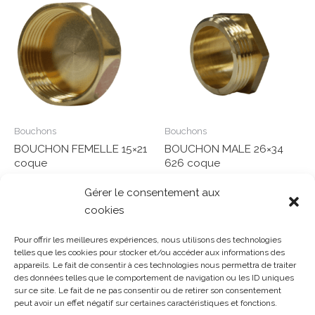
Bouchons
Bouchons
BOUCHON FEMELLE 15×21
BOUCHON MALE 26×34
coque
626 coque
Gérer le consentement aux
Note
Note
0
0
Lire la suite
Lire la suite
cookies
sur
sur
5
5
Pour offrir les meilleures expériences, nous utilisons des technologies
telles que les cookies pour stocker et/ou accéder aux informations des
appareils. Le fait de consentir à ces technologies nous permettra de traiter
Gosset Matériaux 2023 © Tous droits réservés |
Mentions
des données telles que le comportement de navigation ou les ID uniques
sur ce site. Le fait de ne pas consentir ou de retirer son consentement
légales
|
CGV
|
Politique de confidentialité
|
Contact
| 03 21
peut avoir un effet négatif sur certaines caractéristiques et fonctions.
48 40 08