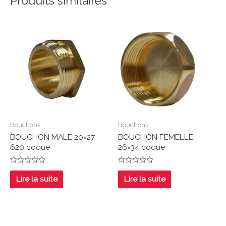
Produits similaires
Bouchons
Bouchons
BOUCHON MALE 20×27
BOUCHON FEMELLE
620 coque
26×34 coque
Note
Note
0
0
Lire la suite
Lire la suite
sur
sur
5
5