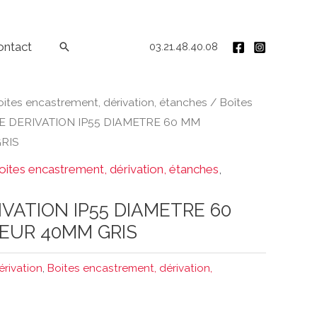
ontact
Rechercher
03.21.48.40.08
oites encastrement, dérivation, étanches
/
Boîtes
E DERIVATION IP55 DIAMETRE 60 MM
RIS
oites encastrement, dérivation, étanches
,
IVATION IP55 DIAMETRE 60
EUR 40MM GRIS
érivation
,
Boites encastrement, dérivation,