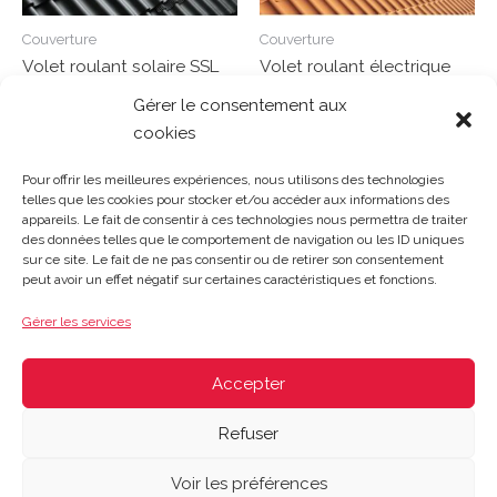
Couverture
Couverture
Volet roulant solaire SSL
Volet roulant électrique
UK04 134/98 cm
SML MK08 78/140 cm
Gérer le consentement aux
cookies
Note
Note
0
0
Lire la suite
Lire la suite
sur
sur
Pour offrir les meilleures expériences, nous utilisons des technologies
5
5
telles que les cookies pour stocker et/ou accéder aux informations des
appareils. Le fait de consentir à ces technologies nous permettra de traiter
des données telles que le comportement de navigation ou les ID uniques
sur ce site. Le fait de ne pas consentir ou de retirer son consentement
Gosset Matériaux 2023 © Tous droits réservés |
Mentions
peut avoir un effet négatif sur certaines caractéristiques et fonctions.
légales
|
CGV
|
Politique de confidentialité
|
Contact
| 03 21
48 40 08
Gérer les services
Du lundi au vendredi : 8h-12h30 | 14h-18h
Le samedi : 8h-12h
Accepter
Refuser
Voir les préférences