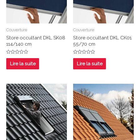
Couverture
Couverture
Store occultant DKL SK08
Store occultant DKL CK01
114/140 cm
55/70 cm
Note
Note
0
0
Lire la suite
Lire la suite
sur
sur
5
5