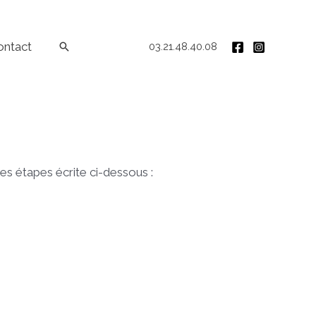
ontact
Rechercher
03.21.48.40.08
es étapes écrite ci-dessous :