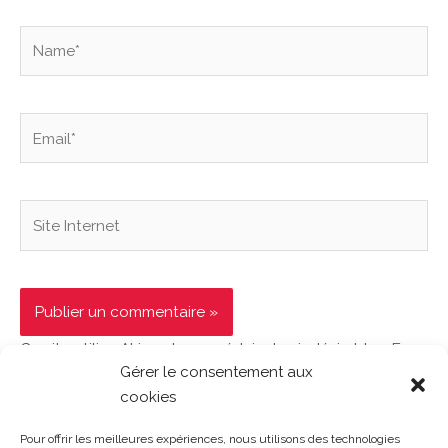
Name*
Email*
Site
Internet
Ce site utilise Akismet pour réduire les indésirables.
En
Gérer le consentement aux
savoir plus sur la façon dont les données de vos
cookies
commentaires sont traitées
.
Pour offrir les meilleures expériences, nous utilisons des technologies