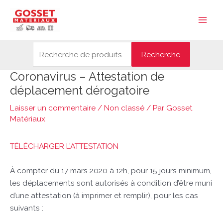
Aller
Recherche
Main
au
pour :
Men
contenu
Recherche
Coronavirus – Attestation de
Navigation
des
déplacement dérogatoire
articles
Laisser un commentaire
/
Non classé
/ Par
Gosset
Matériaux
TÉLÉCHARGER L’ATTESTATION
À compter du 17 mars 2020 à 12h, pour 15 jours minimum,
les déplacements sont autorisés à condition d’être muni
d’une attestation (à imprimer et remplir), pour les cas
suivants :