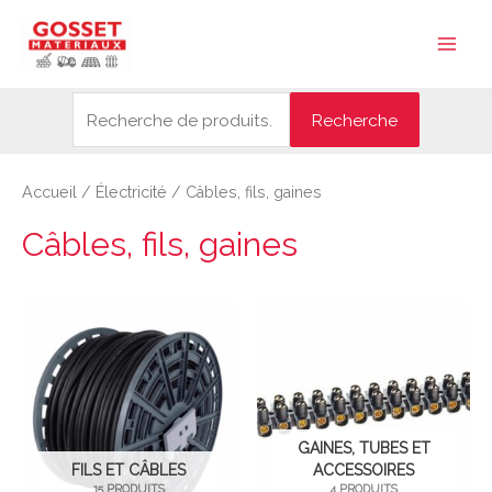
Aller
Recherche
Main
au
pour :
Men
contenu
Recherche
Accueil
/
Électricité
/ Câbles, fils, gaines
Câbles, fils, gaines
GAINES, TUBES ET
FILS ET CÂBLES
ACCESSOIRES
15 PRODUITS
4 PRODUITS