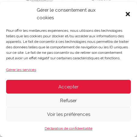
Gérer le consentement aux
cookies
Pour offrir les meilleures expériences, nous utilisons des technologies
telles que les cookies pour stocker et/ou accéder aux informations des
appareils. Le fait de consentir à ces technologies nous permettra de traiter
Gosset Matériaux 2023 © Tous droits réservés |
Mentions
des données telles que le comportement de navigation ou les ID uniques
sur ce site. Le fait de ne pas consentir ou de retirer son consentement
légales
|
CGV
|
Politique de confidentialité
|
Contact
| 03 21
peut avoir un effet négatif sur certaines caractéristiques et fonctions.
48 40 08
Du lundi au vendredi : 8h-12h30 | 14h-18h
Gérer les services
Le samedi : 8h-12h
Accepter
Refuser
Voir les préférences
Déclaration de confidentialité